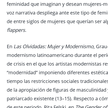
feminidad que imaginan y desean mujeres-muñ
voz narrativa despliega ante este tipo de f
de entre siglos de mujeres que querían ser
flappers
.
En
Las Olvidadas: Mujer y Modernismo
, Grau
modernismo latinoamericano durante el per
de crisis en el que los artistas modernistas 
“modernidad” imponiendo diferentes estétic
tiempo las restricciones sociales tradicionale
de la apropiación de figuras de masculinidad
patriarcado existente (13–15). Respecto a 
de este periodo, Rita Felski, en
The
Gender of