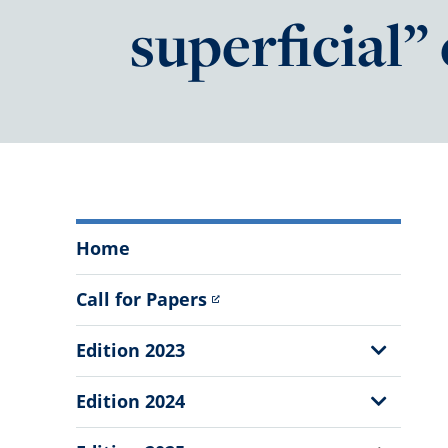
superficial”
El
Home
Cid
Journal
Call for Papers
Menu
Show
Edition 2023
Sub
Menu
Show
Edition 2024
Sub
Menu