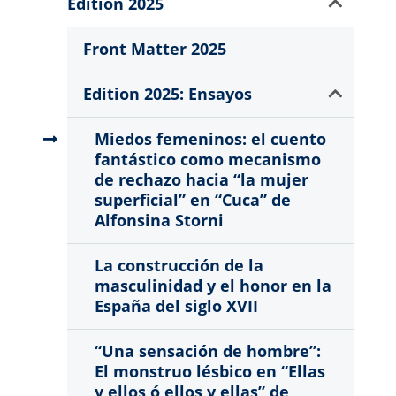
Show
Edition 2025
Sub
Menu
Front Matter 2025
Show
Edition 2025: Ensayos
Sub
Menu
Miedos femeninos: el cuento
fantástico como mecanismo
de rechazo hacia “la mujer
superficial” en “Cuca” de
Alfonsina Storni
La construcción de la
masculinidad y el honor en la
España del siglo XVII
“Una sensación de hombre”:
El monstruo lésbico en “Ellas
y ellos ó ellos y ellas” de